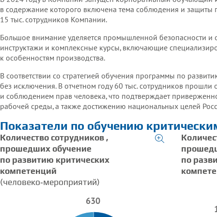
в содержание которого включена тема соблюдения и защиты п
15 тыс. сотрудников Компании.
ринципам ООН в области предпринимательской
Большое внимание уделяется промышленной безопасности и о
ветственности в области прав человека (CHR
инструктажи и комплексные курсы, включающие специализир
к особенностям производства.
ь Глобального договора» ООН в России на О
В соответствии со стратегией обучения программы по развит
без исключения. В отчетном году 60 тыс. сотрудников прошли
и соблюдением прав человека, что подтверждает приверженн
рабочей среды, а также достижению национальных целей Рос
Показатели по обучению критическ
Количество
сотрудников
,
Количес
прошедших обучение
прошедш
по развитию критических
по разв
компетенций
компет
(человеко‑мероприятий)
630