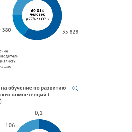
60 014
человек
9 380
35 828
очие
оводители
циалисты
жащие
 на обучение по развитию
ских компетенций
(
)
0,1
106