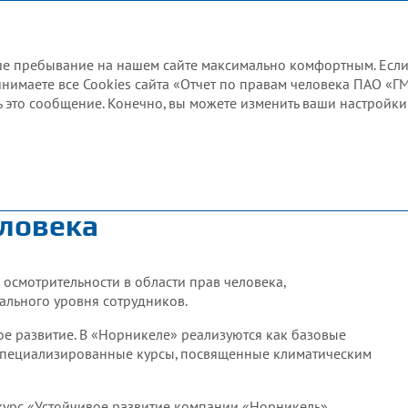
Отчет по правам человека 2024
ваше пребывание на нашем сайте максимально комфортным. Есл
ринимаете все Cookies сайта «Отчет по правам человека ПАО «Г
 это сообщение. Конечно, вы можете изменить ваши настройки 
рав человека?
икеле»
ловека
осмотрительности в области прав человека,
льного уровня сотрудников.
е развитие. В «Норникеле» реализуются как базовые
 специализированные курсы, посвященные климатическим
урс «Устойчивое развитие компании «Норникель»,