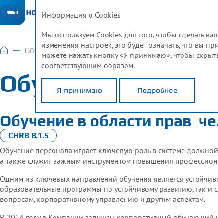
Информация о Cookies
»
Мы используем Cookies для того, чтобы сделать 
изменения настроек, это будет означать, что вы п
Обучение в «Норникеле»
можете нажать кнопку «Я принимаю», чтобы скрыть
соответствующим образом.
«Норникеле» в 2014–2024 годах
ния прав человека
амках системы должной осмотрительности в области п
Обучение в
«Норн
отрительности в области прав человека в 2024 году
рисутствия
овека
еловека
й на права человека
нных народов
ных народов
Я принимаю
Подробнее
ия «Норникеля» до 2030 года
овека
оставщиков
 контроля в области прав человека
в «Норникеле»
Обучение в области прав
че
CHRB B.1.5
сторонами
Обучение персонала играет ключевую роль в системе должной 
ы рассмотрения жалоб
а также служит важным инструментом повышения профессиона
юдения прав человека по итогам 2024 года
Одним из ключевых направлений обучения является устойчиво
формации об отчете
образовательные программы по устойчивому развитию, так и
вопросам, корпоративному управлению и другим аспектам.
В 2024 году в Компании запущен корпоративный обучающий к