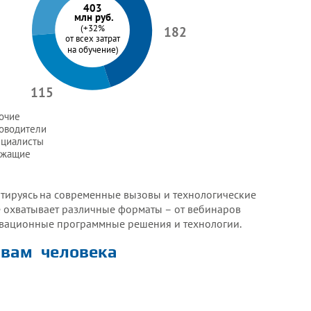
403
млн руб.
182
(+32%
от всех затрат
на обучение)
115
очие
оводители
циалисты
ужащие
тируясь на современные вызовы и технологические
е охватывает различные форматы – от вебинаров
овационные программные решения и технологии.
авам
человека