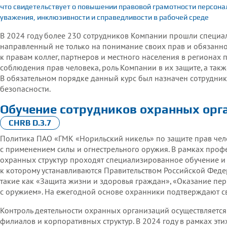
что свидетельствует о повышении правовой грамотности персонал
уважения, инклюзивности и справедливости в рабочей среде
В 2024 году более 230 сотрудников Компании прошли специа
направленный не только на понимание своих прав и обязанн
к правам коллег, партнеров и местного населения в регионах 
соблюдения прав человека, роль Компании в их защите, а так
В обязательном порядке данный курс был назначен сотрудни
безопасности.
Обучение
сотрудников
охранных орга
CHRB D.3.7
Политика ПАО «ГМК «Норильский никель» по защите прав челов
с применением силы и огнестрельного оружия. В рамках проф
охранных структур проходят специализированное обучение и
к которому устанавливаются Правительством Российской Феде
такие как «Защита жизни и здоровья граждан», «Оказание п
с оружием». На ежегодной основе охранники подтверждают 
Контроль деятельности охранных организаций осуществляется
филиалов и корпоративных структур. В 2024 году в рамках э