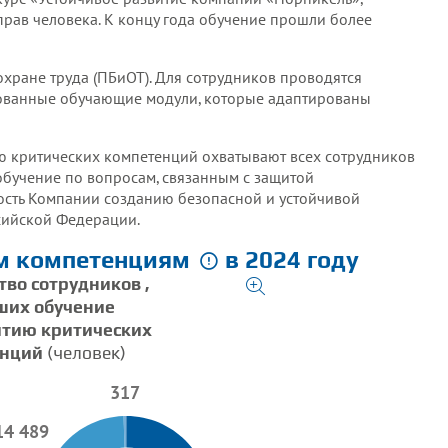
рав человека. К концу года обучение прошли более
 деятельности в аспекте прав человека (UN 
хране труда (ПБиОТ). Для сотрудников проводятся
B)
ованные обучающие модули, которые адаптированы
тчет по правам человека ПАО «ГМК «Норильск
ию критических компетенций охватывают всех сотрудников
 обучение по вопросам, связанным с защитой
ость Компании созданию безопасной и устойчивой
сийской Федерации.
им компетенциям
в 2024 году
тво
сотрудников
,
их обучение
итию критических
енций
(человек)
317
14 489