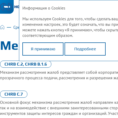
Информация о Cookies
»
Мы используем Cookies для того, чтобы сделать 
изменения настроек, это будет означать, что вы п
Средства правовой защиты и механизмы рассмотрения
можете нажать кнопку «Я принимаю», чтобы скрыть
соответствующим образом.
«Норникеле» в 2014–2024 годах
ния прав человека
амках системы должной осмотрительности в области п
Служба корпоративного доверия
Механизм рассмот
отрительности в области прав человека в 2024 году
рисутствия
Механизм рассмотрения жалоб
овека
еловека
й на права человека
ных народов
Работа с жалобами коренных малочисленных наро
Я принимаю
Подробнее
ия «Норникеля» до 2030 года
овека
оставщиков
 контроля в области прав человека
в «Норникеле»
CHRB C.2, CHRB B.1.6
Механизм рассмотрения жалоб представляет собой корпорати
сторонами
прозрачного процесса подачи, рассмотрения и разрешения жа
ы рассмотрения жалоб
юдения прав человека по итогам 2024 года
CHRB C.7
формации об отчете
Основной фокус механизма рассмотрения жалоб направлен ка
так и на взаимодействие с внешними заинтересованными стор
инструментов защиты интересов граждан и организаций. Участ