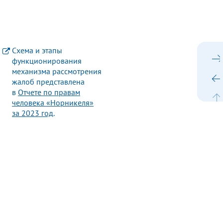
Guiding Principles Reporting Framework)
Схема и этапы
ий никель» за 2024 год
функционирования
механизма рассмотрения
жалоб представлена
в
Отчете по правам
человека «Норникеля»
за 2023 год
.