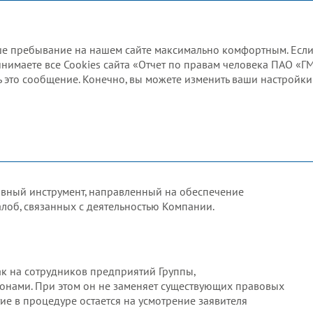
Отчет по правам человека 2024
ваше пребывание на нашем сайте максимально комфортным. Есл
ринимаете все Cookies сайта «Отчет по правам человека ПАО «Г
 жалоб
Механизм рассмотрения жалоб
 это сообщение. Конечно, вы можете изменить ваши настройки 
рав человека?
рения жалоб
дов
вный инструмент, направленный на обеспечение
лоб, связанных с деятельностью Компании.
к на сотрудников предприятий Группы,
онами. При этом он не заменяет существующих правовых
ие в процедуре остается на усмотрение заявителя