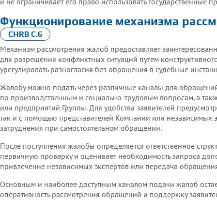
и не ограничивает его право использовать государственные 
Функционирование механизма рассм
ринципам ООН в области предпринимательской
CHRB C.6
ветственности в области прав человека (CHR
Механизм рассмотрения жалоб предоставляет заинтересован
ь Глобального договора» ООН в России на О
для разрешения конфликтных ситуаций путем конструктивного
урегулировать разногласия без обращения в судебные инстанц
Жалобу можно подать через различные каналы для обращений
по производственным и социально‑трудовым вопросам, а так
или предприятий Группы. Для удобства заявителей предусмот
так и с помощью представителей Компании или независимых э
затруднения при самостоятельном обращении.
После поступления жалобы определяется ответственное струк
первичную проверку и оценивает необходимость запроса до
привлечение независимых экспертов или передача обращения
Основным и наиболее доступным каналом подачи жалоб оста
оперативность рассмотрения обращений и поддержку заявител