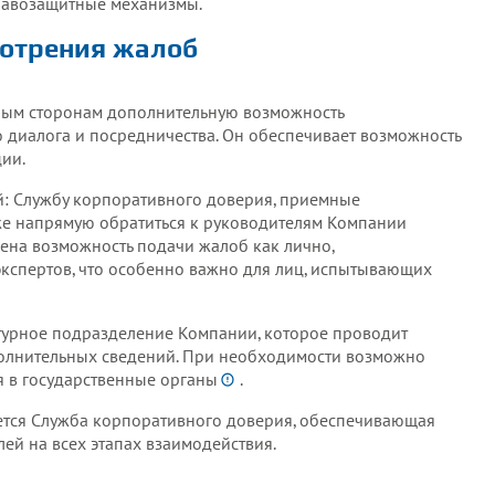
правозащитные механизмы.
отрения жалоб
 деятельности в аспекте прав человека (UN 
B)
ным сторонам дополнительную возможность
тчет по правам человека ПАО «ГМК «Норильск
 диалога и посредничества. Он обеспечивает возможность
ии.
: Службу корпоративного доверия, приемные
же напрямую обратиться к руководителям Компании
рена возможность подачи жалоб как лично,
кспертов, что особенно важно для лиц, испытывающих
турное подразделение Компании, которое проводит
полнительных сведений. При необходимости возможно
 в государственные органы
.
ется Служба корпоративного доверия, обеспечивающая
ей на всех этапах взаимодействия.