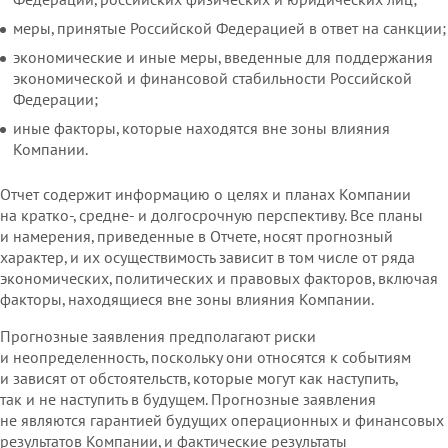
Федерации, российских физических и юридических лиц;
ассмотрения жалоб
меры, принятые Российской Федерацией в ответ на санкции;
экономические и иные меры, введенные для поддержания
экономической и финансовой стабильности Российской
ния прав человека по итогам 2024 года
ов
Федерации;
иные факторы, которые находятся вне зоны влияния
Компании.
я
мации об отчете
в
Отчет содержит информацию о целях и планах Компании
на кратко‑, средне‑ и долгосрочную перспективу. Все планы
и намерения, приведенные в Отчете, носят прогнозный
характер, и их осуществимость зависит в том числе от ряда
экономических, политических и правовых факторов, включая
ципам ООН в области предпринимательской де
факторы, находящиеся вне зоны влияния Компании.
ственности в области прав человека (CHRB)
Прогнозные заявления предполагают риски
лобального договора» ООН в России на Отчет
и неопределенность, поскольку они относятся к событиям
и зависят от обстоятельств, которые могут как наступить,
так и не наступить в будущем. Прогнозные заявления
не являются гарантией будущих операционных и финансовых
результатов Компании, и фактические результаты