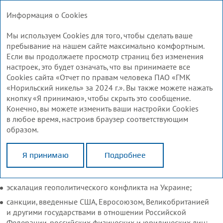
Отчет по правам человека
Информация о Cookies
2024
Мы используем Cookies для того, чтобы сделать ваше
пребывание на нашем сайте максимально комфортным.
Ограничение
Если вы продолжаете просмотр страниц без изменения
настроек, это будет означать, что вы принимаете все
ответственности
Cookies сайта «Отчет по правам человека ПАО «ГМК
«Норильский никель» за 2024 г.». Вы также можете нажать
е» в 2014–2024 годах
кнопку «Я принимаю», чтобы скрыть это сообщение.
Представленная в настоящем документе информация
а
Конечно, вы можете изменить ваши настройки Cookies
подготовлена на основе данных, имеющихся в распоряжении
в любое время, настроив браузер соответствующим
ПАО «ГМК «Норильский никель» на дату подготовки Отчета
образом.
еловека
по правам
человека за 2024 год. С момента подготовки
Отчета на деятельность Компании, содержащиеся в документе
Норникеле»
Я принимаю
Подробнее
прогнозы и описания «текущей ситуации» могли оказать
еля» до 2030 года
в области прав человека
влияние внешние или иные факторы, в том числе:
емы должной осмотрительности в области прав человека?
сти в области прав человека в 2024 году
эскалация геополитического конфликта на Украине;
 человека
санкции, введенные США, Евросоюзом, Великобританией
ронами
и другими государствами в отношении Российской